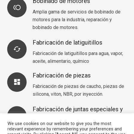
Bobinado de motores
toll
Amplia gama de servicios de bobinado de
motores para la industria, reparación y
bobinado de motores.
Fabricación de latiguitillos
cached
Fabricación de latiguitillos para agua, vapor,
aceite, alimentario, químico
Fabricación de piezas
dashboard
Fabricación de piezas de caucho, piezas de
silicona, viton, NBR, por inyección.
Fabricación de juntas especiales y
vertical_split
a medida
We use cookies on our website to give you the most
Fabricación de juntas especiales , también
relevant experience by remembering your preferences and