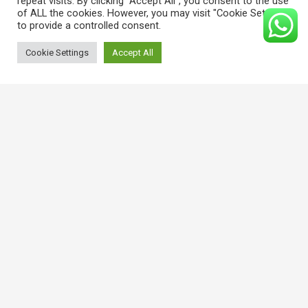
repeat visits. By clicking “Accept All”, you consent to the use
realizamos fabricación de juntas especiales
of ALL the cookies. However, you may visit "Cookie Settings"
medida.
to provide a controlled consent.
Cookie Settings
Accept All